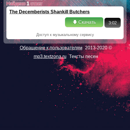
Найдено
1
ответ
The Decemberists Shankill Butchers
🡇 Скачать
3:02
Доступ к музыкальному сервису
Обращение к пользователям
2013-2020 ©
mp3.textzona.ru
Тексты песен