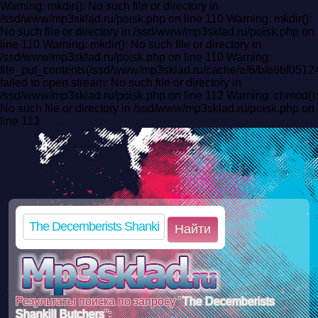
Warning: mkdir(): No such file or directory in
/ssd/www/mp3sklad.ru/poisk.php on line 110 Warning: mkdir():
No such file or directory in /ssd/www/mp3sklad.ru/poisk.php on
line 110 Warning: mkdir(): No such file or directory in
/ssd/www/mp3sklad.ru/poisk.php on line 110 Warning:
file_put_contents(/ssd/www/mp3sklad.ru/cache/e/6/b/e6bf05
failed to open stream: No such file or directory in
/ssd/www/mp3sklad.ru/poisk.php on line 112 Warning: chmod():
No such file or directory in /ssd/www/mp3sklad.ru/poisk.php on
line 113
Найти
Результаты поиска по запросу "
The Decemberists
Shankill Butchers
":