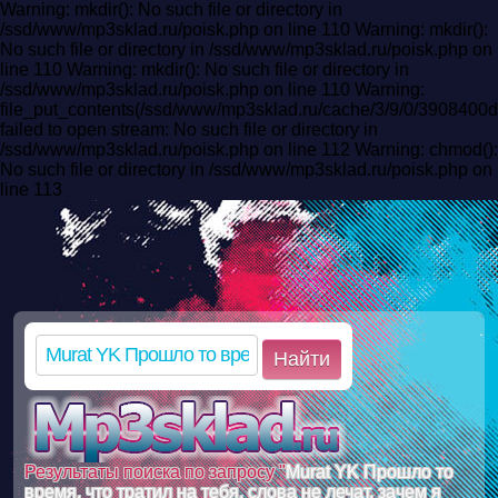
Warning: mkdir(): No such file or directory in
/ssd/www/mp3sklad.ru/poisk.php on line 110 Warning: mkdir():
No such file or directory in /ssd/www/mp3sklad.ru/poisk.php on
line 110 Warning: mkdir(): No such file or directory in
/ssd/www/mp3sklad.ru/poisk.php on line 110 Warning:
file_put_contents(/ssd/www/mp3sklad.ru/cache/3/9/0/39084
failed to open stream: No such file or directory in
/ssd/www/mp3sklad.ru/poisk.php on line 112 Warning: chmod():
No such file or directory in /ssd/www/mp3sklad.ru/poisk.php on
line 113
Найти
Результаты поиска по запросу "
Murat YK Прошло то
время, что тратил на тебя, слова не лечат, зачем я