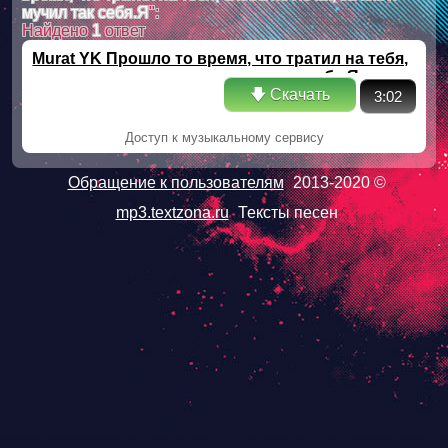
мучил так себя.Я
":
Найдено
1
ответ
Murat YK Прошло то время, что тратил на тебя,
слова не лечат, зачем я мучил так себя.Я
🡇 Скачать
3:02
Доступ к музыкальному сервису
Обращение к пользователям
2013-2020 ©
mp3.textzona.ru
Тексты песен