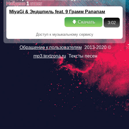
Найдено
1
ответ
MiyaGi & Эндшпиль feat. 9 Грамм Рапапам
самая крутя пeся
🡇 Скачать
3:02
Доступ к музыкальному сервису
Обращение к пользователям
2013-2020 ©
mp3.textzona.ru
Тексты песен