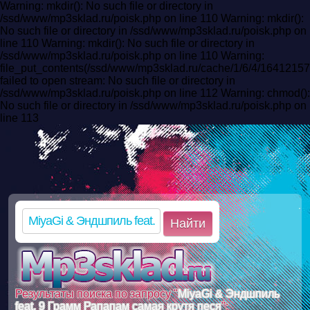
Warning: mkdir(): No such file or directory in
/ssd/www/mp3sklad.ru/poisk.php on line 110 Warning: mkdir():
No such file or directory in /ssd/www/mp3sklad.ru/poisk.php on
line 110 Warning: mkdir(): No such file or directory in
/ssd/www/mp3sklad.ru/poisk.php on line 110 Warning:
file_put_contents(/ssd/www/mp3sklad.ru/cache/1/6/4/164121
failed to open stream: No such file or directory in
/ssd/www/mp3sklad.ru/poisk.php on line 112 Warning: chmod():
No such file or directory in /ssd/www/mp3sklad.ru/poisk.php on
line 113
Найти
Результаты поиска по запросу "
MiyaGi & Эндшпиль
feat. 9 Грамм Рапапам самая крутя пeся
":