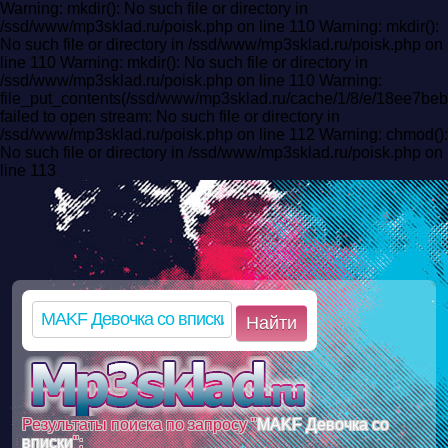
Warning: mkdir(): No such file or directory in
/ssd/www/mp3sklad.ru/poisk.php on line 110 Warning: mkdir():
No such file or directory in /ssd/www/mp3sklad.ru/poisk.php on
line 110 Warning: mkdir(): No such file or directory in
/ssd/www/mp3sklad.ru/poisk.php on line 110 Warning:
file_put_contents(/ssd/www/mp3sklad.ru/cache/1/8/e/18ee7b
failed to open stream: No such file or directory in
/ssd/www/mp3sklad.ru/poisk.php on line 112 Warning: chmod():
No such file or directory in /ssd/www/mp3sklad.ru/poisk.php on
line 113
Найти
Результаты поиска по запросу "
MAKF Девочка со
вписки
":