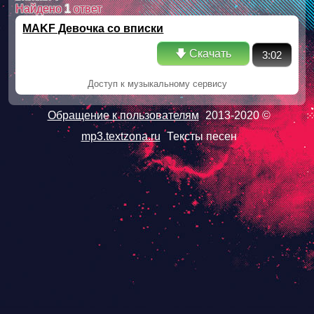
Найдено
1
ответ
MAKF Девочка со вписки
🡇 Скачать
3:02
Доступ к музыкальному сервису
Обращение к пользователям
2013-2020 ©
mp3.textzona.ru
Тексты песен