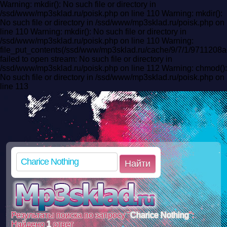
Warning: mkdir(): No such file or directory in
/ssd/www/mp3sklad.ru/poisk.php on line 110 Warning: mkdir():
No such file or directory in /ssd/www/mp3sklad.ru/poisk.php on
line 110 Warning: mkdir(): No such file or directory in
/ssd/www/mp3sklad.ru/poisk.php on line 110 Warning:
file_put_contents(/ssd/www/mp3sklad.ru/cache/9/7/1/9711208
failed to open stream: No such file or directory in
/ssd/www/mp3sklad.ru/poisk.php on line 112 Warning: chmod():
No such file or directory in /ssd/www/mp3sklad.ru/poisk.php on
line 113
Найти
Результаты поиска по запросу "
Charice Nothing
":
Найдено
1
ответ