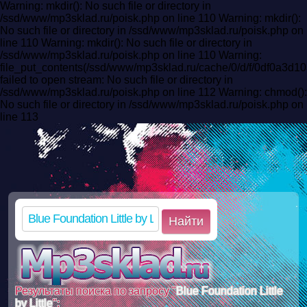
Warning: mkdir(): No such file or directory in
/ssd/www/mp3sklad.ru/poisk.php on line 110 Warning: mkdir():
No such file or directory in /ssd/www/mp3sklad.ru/poisk.php on
line 110 Warning: mkdir(): No such file or directory in
/ssd/www/mp3sklad.ru/poisk.php on line 110 Warning:
file_put_contents(/ssd/www/mp3sklad.ru/cache/0/d/f/0df0a3
failed to open stream: No such file or directory in
/ssd/www/mp3sklad.ru/poisk.php on line 112 Warning: chmod():
No such file or directory in /ssd/www/mp3sklad.ru/poisk.php on
line 113
Найти
Результаты поиска по запросу "
Blue Foundation Little
by Little
":