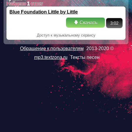
Найдено
1
ответ
Blue Foundation Little by Little
🡇 Скачать
3:02
Доступ к музыкальному сервису
Обращение к пользователям
2013-2020 ©
mp3.textzona.ru
Тексты песен