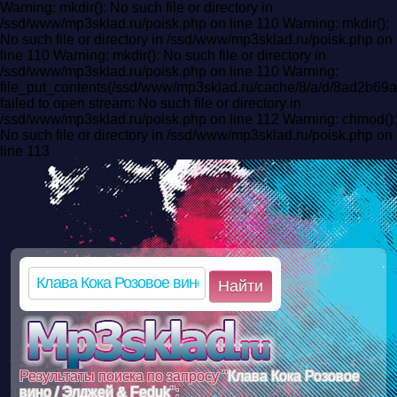
Warning: mkdir(): No such file or directory in
/ssd/www/mp3sklad.ru/poisk.php on line 110 Warning: mkdir():
No such file or directory in /ssd/www/mp3sklad.ru/poisk.php on
line 110 Warning: mkdir(): No such file or directory in
/ssd/www/mp3sklad.ru/poisk.php on line 110 Warning:
file_put_contents(/ssd/www/mp3sklad.ru/cache/8/a/d/8ad2b6
failed to open stream: No such file or directory in
/ssd/www/mp3sklad.ru/poisk.php on line 112 Warning: chmod():
No such file or directory in /ssd/www/mp3sklad.ru/poisk.php on
line 113
Найти
Результаты поиска по запросу "
Клава Кока Розовое
вино / Элджей & Feduk
":