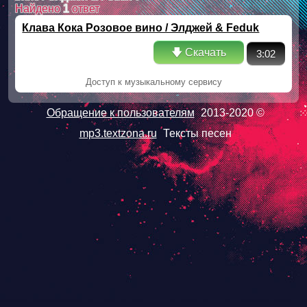
Найдено
1
ответ
Клава Кока Розовое вино / Элджей & Feduk
🡇 Скачать
3:02
Доступ к музыкальному сервису
Обращение к пользователям
2013-2020 ©
mp3.textzona.ru
Тексты песен