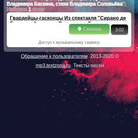
Владимира Баскина, стихи Владимира Соловьёва
":
Найдено
1
ответ
Гвардейцы-гасконцы Из спектакля "Сирано де
Бержерак", музыка Владимира Баскина, стихи
🡇 Скачать
Владимира Соловьёва
3:02
Доступ к музыкальному сервису
Обращение к пользователям
2013-2020 ©
mp3.textzona.ru
Тексты песен