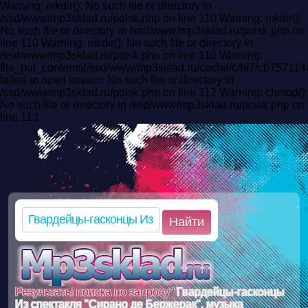
Warning: mkdir(): No such file or directory in
/ssd/www/mp3sklad.ru/poisk.php on line 110 Warning: mkdir():
No such file or directory in /ssd/www/mp3sklad.ru/poisk.php on
line 110 Warning: mkdir(): No such file or directory in
/ssd/www/mp3sklad.ru/poisk.php on line 110 Warning:
file_put_contents(/ssd/www/mp3sklad.ru/cache/c/b/7/cb7571
failed to open stream: No such file or directory in
/ssd/www/mp3sklad.ru/poisk.php on line 112 Warning: chmod():
No such file or directory in /ssd/www/mp3sklad.ru/poisk.php on
line 113
Найти
Результаты поиска по запросу "
Гвардейцы-гасконцы
Из спектакля "Сирано де Бержерак", музыка