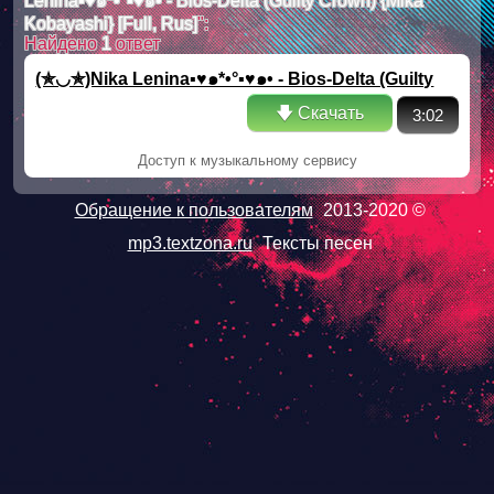
Lenina▪♥๑*•°▪♥๑• - Bios-Delta (Guilty Crown) {Mika
Kobayashi} [Full, Rus]
":
Найдено
1
ответ
(✯◡✯)Nika Lenina▪♥๑*•°▪♥๑• - Bios-Delta (Guilty
Crown) {Mika Kobayashi} [Full, Rus]
🡇 Скачать
3:02
Доступ к музыкальному сервису
Обращение к пользователям
2013-2020 ©
mp3.textzona.ru
Тексты песен