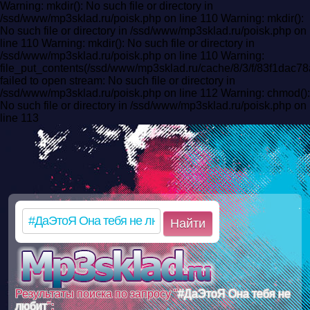
Warning: mkdir(): No such file or directory in
/ssd/www/mp3sklad.ru/poisk.php on line 110 Warning: mkdir():
No such file or directory in /ssd/www/mp3sklad.ru/poisk.php on
line 110 Warning: mkdir(): No such file or directory in
/ssd/www/mp3sklad.ru/poisk.php on line 110 Warning:
file_put_contents(/ssd/www/mp3sklad.ru/cache/8/3/f/83f1da
failed to open stream: No such file or directory in
/ssd/www/mp3sklad.ru/poisk.php on line 112 Warning: chmod():
No such file or directory in /ssd/www/mp3sklad.ru/poisk.php on
line 113
Найти
Результаты поиска по запросу "
#ДаЭтоЯ Она тебя не
любит
":