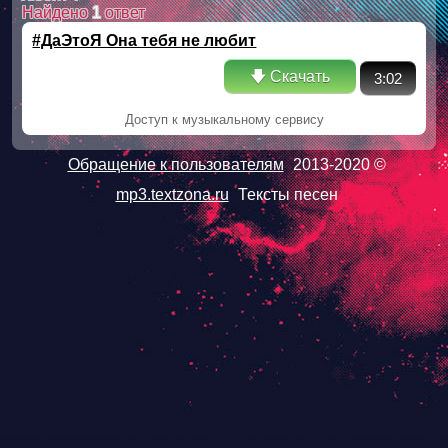
Найдено
1
ответ
#ДаЭтоЯ Она тебя не любит
🡇 Скачать
3:02
Доступ к музыкальному сервису
Обращение к пользователям
2013-2020 ©
mp3.textzona.ru
Тексты песен